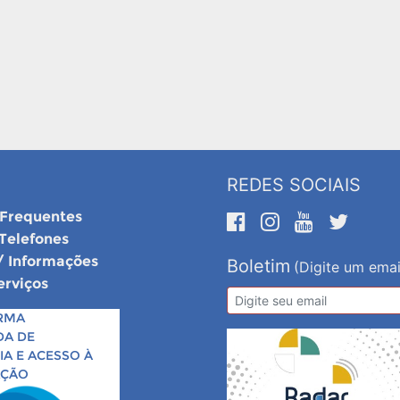
REDES SOCIAIS
 Frequentes
 Telefones
/ Informações
Boletim
(Digite um emai
erviços
RMA
DA DE
A E ACESSO À
AÇÃO