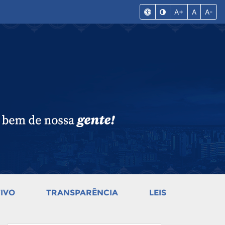
A+
A
A-
IVO
TRANSPARÊNCIA
LEIS