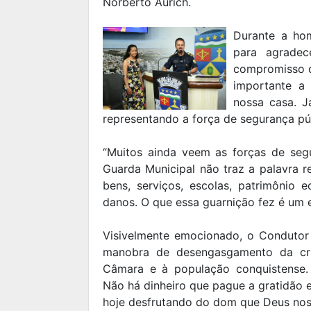
Norberto Aurich.
Durante a ho
para agrade
compromisso d
importante a
nossa casa. J
representando a força de segurança púb
“Muitos ainda veem as forças de seg
Guarda Municipal não traz a palavra r
bens, serviços, escolas, patrimônio e
danos. O que essa guarnição fez é um 
Visivelmente emocionado, o Condutor 
manobra de desengasgamento da cr
Câmara e à população conquistense.
Não há dinheiro que pague a gratidão e
hoje desfrutando do dom que Deus nos d