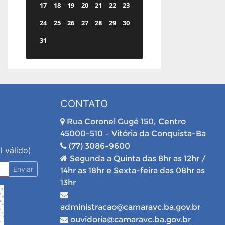
17
18
19
20
21
22
23
24
25
26
27
28
29
30
31
CONTATO
Rua Coronel Gugé 150, Centro
45000-510 – Vitória da Conquista-Ba
(77) 3086-9600
l válido)
Segunda a Quinta das 8hr as 12hr /
Enviar
14hr as 18hr e Sexta-feira das 08hr as
13hr
administracao@camaravc.ba.gov.br
ouvidoria@camaravc.ba.gov.br