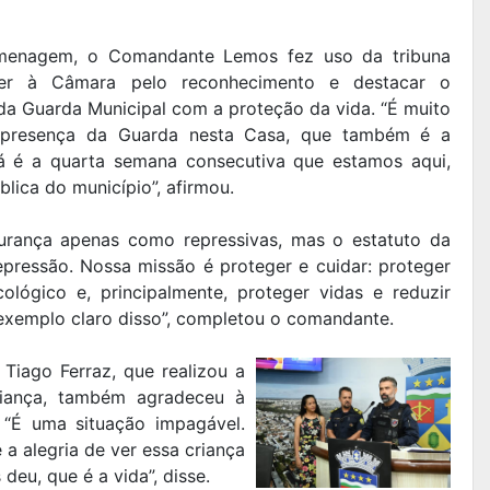
menagem, o Comandante Lemos fez uso da tribuna
cer à Câmara pelo reconhecimento e destacar o
a Guarda Municipal com a proteção da vida. “É muito
 presença da Guarda nesta Casa, que também é a
á é a quarta semana consecutiva que estamos aqui,
lica do município”, afirmou.
urança apenas como repressivas, mas o estatuto da
epressão. Nossa missão é proteger e cuidar: proteger
cológico e, principalmente, proteger vidas e reduzir
exemplo claro disso”, completou o comandante.
Tiago Ferraz, que realizou a
iança, também agradeceu à
 “É uma situação impagável.
 a alegria de ver essa criança
eu, que é a vida”, disse.