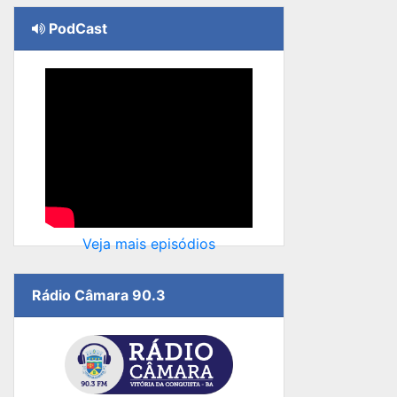
PodCast
Veja mais episódios
Rádio Câmara 90.3