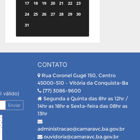
17
18
19
20
21
22
23
24
25
26
27
28
29
30
31
CONTATO
Rua Coronel Gugé 150, Centro
45000-510 – Vitória da Conquista-Ba
(77) 3086-9600
l válido)
Segunda a Quinta das 8hr as 12hr /
Enviar
14hr as 18hr e Sexta-feira das 08hr as
13hr
administracao@camaravc.ba.gov.br
ouvidoria@camaravc.ba.gov.br