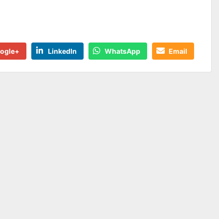
ogle+
LinkedIn
WhatsApp
Email