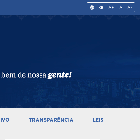
A+
A
A-
IVO
TRANSPARÊNCIA
LEIS