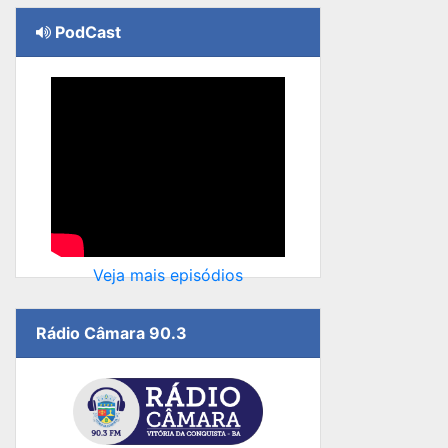
PodCast
Veja mais episódios
Rádio Câmara 90.3