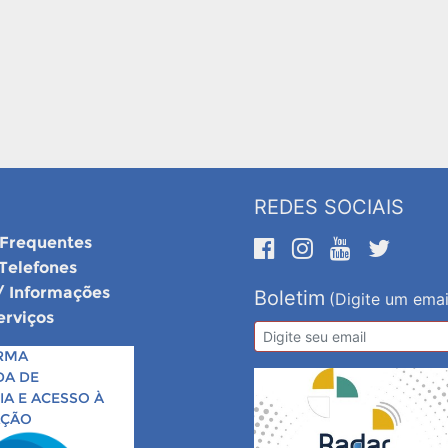
REDES SOCIAIS
 Frequentes
 Telefones
/ Informações
Boletim
(Digite um emai
erviços
RMA
DA DE
A E ACESSO À
AÇÃO