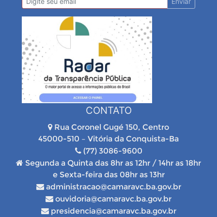
Enviar
CONTATO
Rua Coronel Gugé 150, Centro
45000-510 – Vitória da Conquista-Ba
(77) 3086-9600
Segunda a Quinta das 8hr as 12hr / 14hr as 18hr
e Sexta-feira das 08hr as 13hr
administracao@camaravc.ba.gov.br
ouvidoria@camaravc.ba.gov.br
presidencia@camaravc.ba.gov.br