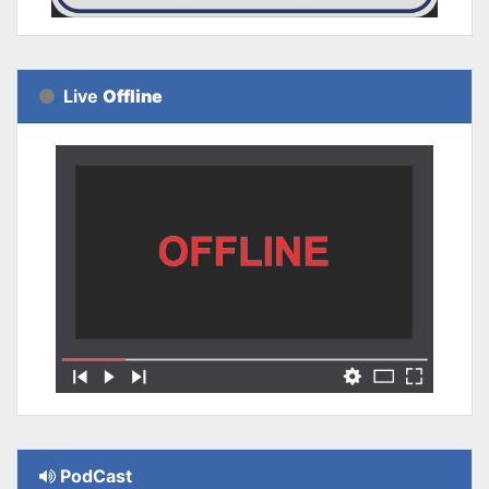
Live
Offline
PodCast