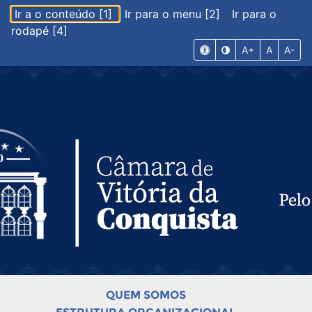
Ir a o conteúdo [1]
Ir para o menu [2]
Ir para o
rodapé [4]
A+
A
A-
QUEM SOMOS