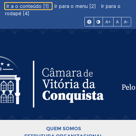
Ir a o conteúdo [1]
Ir para o menu [2]
Ir para o
rodapé [4]
A+
A
A-
QUEM SOMOS