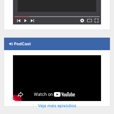
PodCast
Veja mais episódios