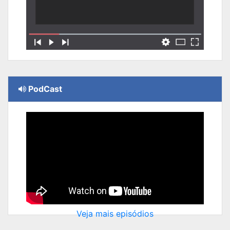
PodCast
Veja mais episódios