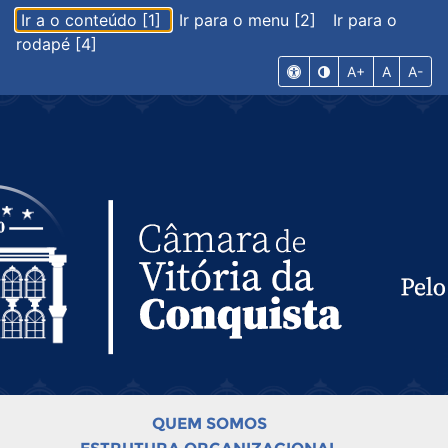
Ir a o conteúdo [1]
Ir para o menu [2]
Ir para o
rodapé [4]
A+
A
A-
QUEM SOMOS