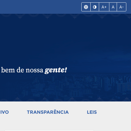
A+
A
A-
IVO
TRANSPARÊNCIA
LEIS