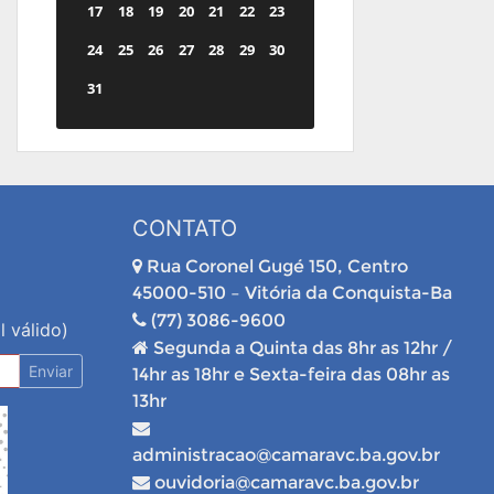
17
18
19
20
21
22
23
24
25
26
27
28
29
30
31
CONTATO
Rua Coronel Gugé 150, Centro
45000-510 – Vitória da Conquista-Ba
(77) 3086-9600
l válido)
Segunda a Quinta das 8hr as 12hr /
Enviar
14hr as 18hr e Sexta-feira das 08hr as
13hr
administracao@camaravc.ba.gov.br
ouvidoria@camaravc.ba.gov.br