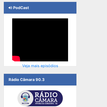
PodCast
Veja mais episódios
Rádio Câmara 90.3