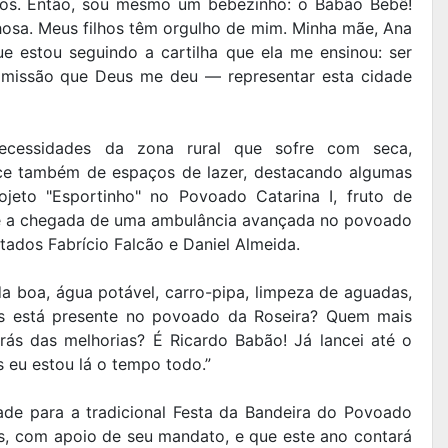
ros. Então, sou mesmo um bebezinho: o Babão Bebê!
osa. Meus filhos têm orgulho de mim. Minha mãe, Ana
e estou seguindo a cartilha que ela me ensinou: ser
a missão que Deus me deu — representar esta cidade
cessidades da zona rural que sofre com seca,
ece também de espaços de lazer, destacando algumas
ojeto "Esportinho" no Povoado Catarina I, fruto de
, e a chegada de uma ambulância avançada no povoado
ados Fabrício Falcão e Daniel Almeida.
 boa, água potável, carro-pipa, limpeza de aguadas,
is está presente no povoado da Roseira? Quem mais
ás das melhorias? É Ricardo Babão! Já lancei até o
as eu estou lá o tempo todo.”
de para a tradicional Festa da Bandeira do Povoado
s, com apoio de seu mandato, e que este ano contará