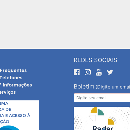
REDES SOCIAIS
 Frequentes
 Telefones
/ Informações
Boletim
(Digite um emai
erviços
RMA
DA DE
A E ACESSO À
AÇÃO