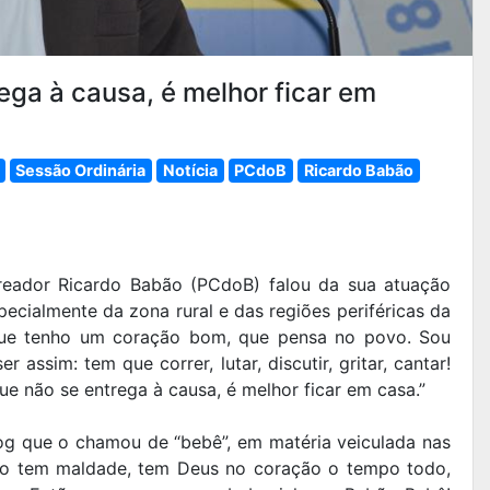
ega à causa, é melhor ficar em
Sessão Ordinária
Notícia
PCdoB
Ricardo Babão
ereador Ricardo Babão (PCdoB) falou da sua atuação
cialmente da zona rural e das regiões periféricas da
que tenho um coração bom, que pensa no povo. Sou
r assim: tem que correr, lutar, discutir, gritar, cantar!
e não se entrega à causa, é melhor ficar em casa.”
 que o chamou de “bebê”, em matéria veiculada nas
não tem maldade, tem Deus no coração o tempo todo,