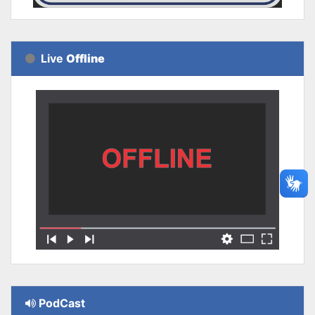
Live
Offline
PodCast