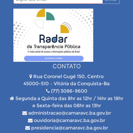
CONTATO
Rua Coronel Gugé 150, Centro
45000-510 – Vitória da Conquista-Ba
(77) 3086-9600
Segunda a Quinta das 8hr as 12hr / 14hr as 18hr
e Sexta-feira das 08hr as 13hr
administracao@camaravc.ba.gov.br
ouvidoria@camaravc.ba.gov.br
presidencia@camaravc.ba.gov.br