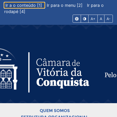
Ir a o conteúdo [1]
Ir para o menu [2]
Ir para o
rodapé [4]
A+
A
A-
QUEM SOMOS