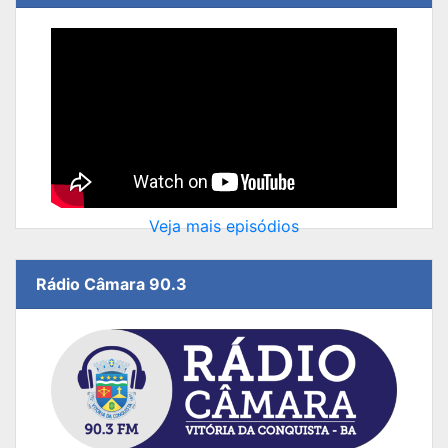
Veja mais episódios
Rádio Câmara 90.3