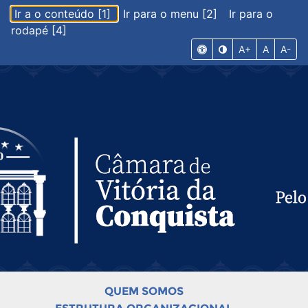
Ir a o conteúdo [1]
Ir para o menu [2]
Ir para o
rodapé [4]
A+
A
A-
QUEM SOMOS