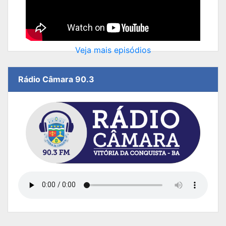
Veja mais episódios
Rádio Câmara 90.3