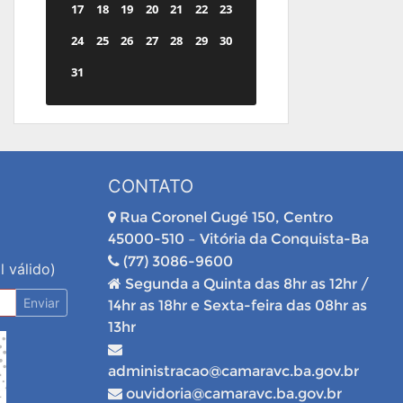
17
18
19
20
21
22
23
24
25
26
27
28
29
30
31
CONTATO
Rua Coronel Gugé 150, Centro
45000-510 – Vitória da Conquista-Ba
(77) 3086-9600
l válido)
Segunda a Quinta das 8hr as 12hr /
Enviar
14hr as 18hr e Sexta-feira das 08hr as
13hr
administracao@camaravc.ba.gov.br
ouvidoria@camaravc.ba.gov.br