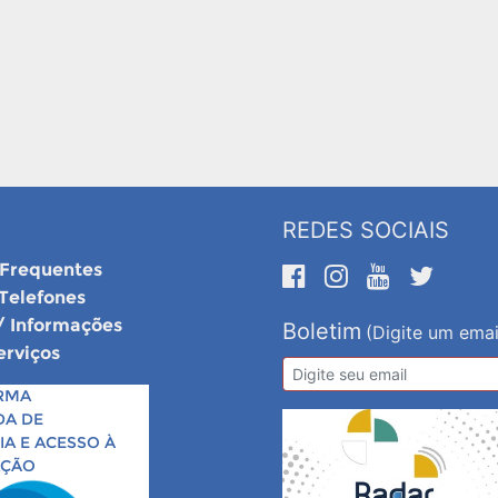
REDES SOCIAIS
 Frequentes
 Telefones
/ Informações
Boletim
(Digite um emai
erviços
RMA
DA DE
A E ACESSO À
AÇÃO