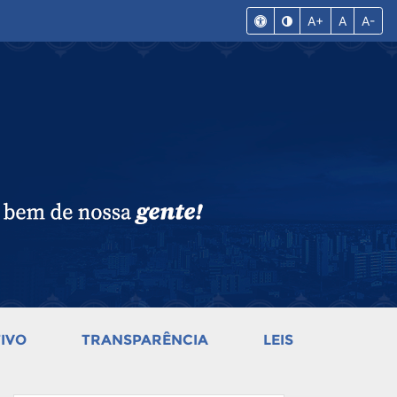
A+
A
A-
IVO
TRANSPARÊNCIA
LEIS