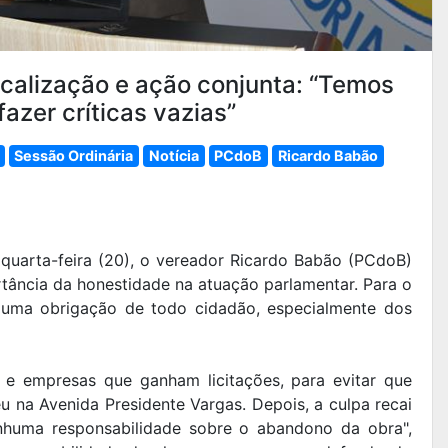
calização e ação conjunta: “Temos
azer críticas vazias”
Sessão Ordinária
Notícia
PCdoB
Ricardo Babão
quarta-feira (20), o vereador Ricardo Babão (PCdoB)
rtância da honestidade na atuação parlamentar. Para o
é uma obrigação de todo cidadão, especialmente dos
s e empresas que ganham licitações, para evitar que
na Avenida Presidente Vargas. Depois, a culpa recai
nhuma responsabilidade sobre o abandono da obra",