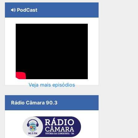
PodCast
Veja mais episódios
Rádio Câmara 90.3