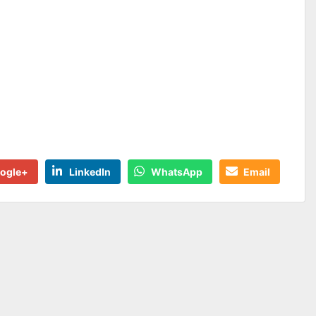
ogle+
LinkedIn
WhatsApp
Email