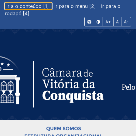
Ir a o conteúdo [1]
Ir para o menu [2]
Ir para o
rodapé [4]
A+
A
A-
QUEM SOMOS