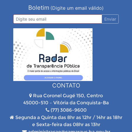
Boletim
(Digite um email válido)
Enviar
CONTATO
Rua Coronel Gugé 150, Centro
45000-510 – Vitória da Conquista-Ba
(77) 3086-9600
Segunda a Quinta das 8hr as 12hr / 14hr as 18hr
e Sexta-feira das 08hr as 13hr
administracao@camaravc.ba.gov.br