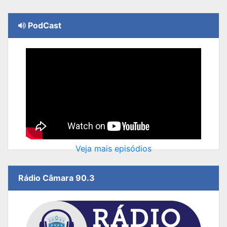
PodCast
Veja mais episódios
Rádio Câmara 90.3