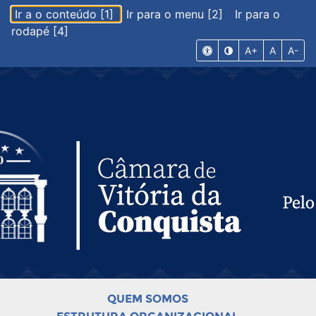
Ir a o conteúdo [1]
Ir para o menu [2]
Ir para o
rodapé [4]
A+
A
A-
QUEM SOMOS