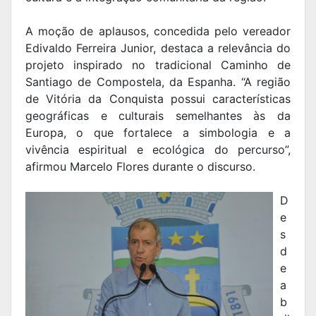
A moção de aplausos, concedida pelo vereador
Edivaldo Ferreira Junior, destaca a relevância do
projeto inspirado no tradicional Caminho de
Santiago de Compostela, da Espanha. “A região
de Vitória da Conquista possui características
geográficas e culturais semelhantes às da
Europa, o que fortalece a simbologia e a
vivência espiritual e ecológica do percurso”,
afirmou Marcelo Flores durante o discurso.
D
e
s
d
e
a
b