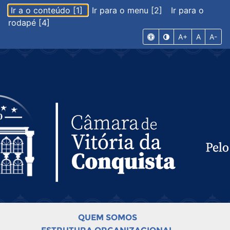
Ir a o conteúdo [1]
Ir para o menu [2]
Ir para o
rodapé [4]
A+
A
A-
QUEM SOMOS