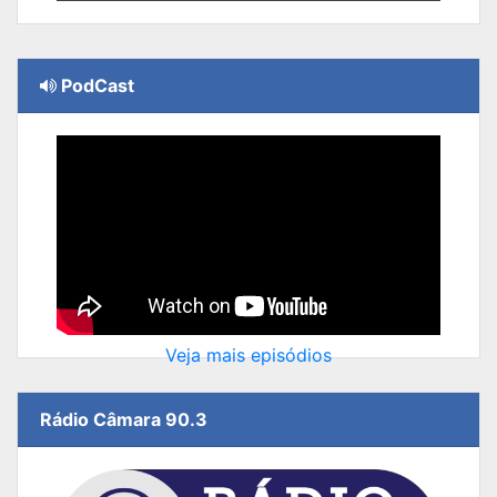
PodCast
Veja mais episódios
Rádio Câmara 90.3