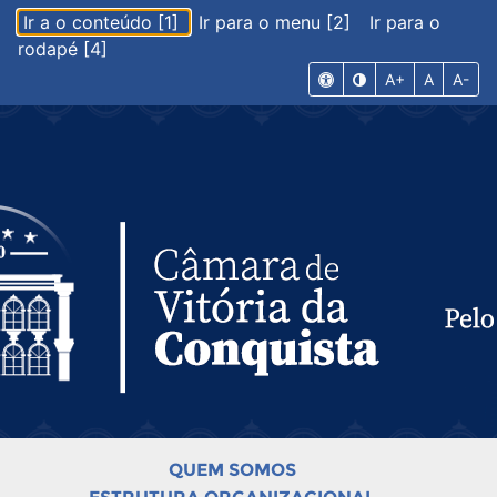
Ir a o conteúdo [1]
Ir para o menu [2]
Ir para o
rodapé [4]
A+
A
A-
QUEM SOMOS