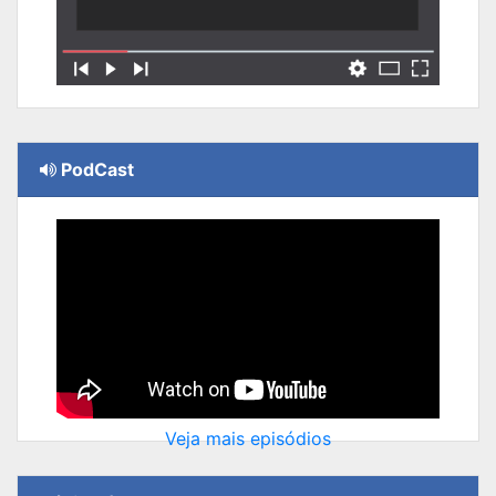
PodCast
Veja mais episódios