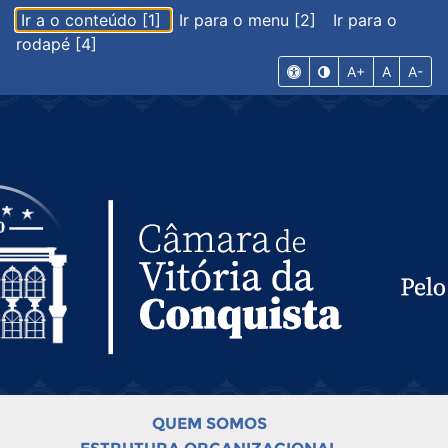
Ir a o conteúdo [1]
Ir para o menu [2]
Ir para o
rodapé [4]
A+
A
A-
QUEM SOMOS