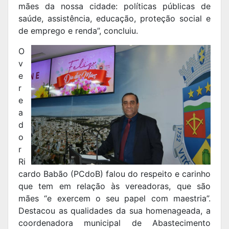
mães da nossa cidade: políticas públicas de
saúde, assistência, educação, proteção social e
de emprego e renda”, concluiu.
O
v
e
r
e
a
d
o
r
Ri
cardo Babão (PCdoB) falou do respeito e carinho
que tem em relação às vereadoras, que são
mães “e exercem o seu papel com maestria”.
Destacou as qualidades da sua homenageada, a
coordenadora municipal de Abastecimento