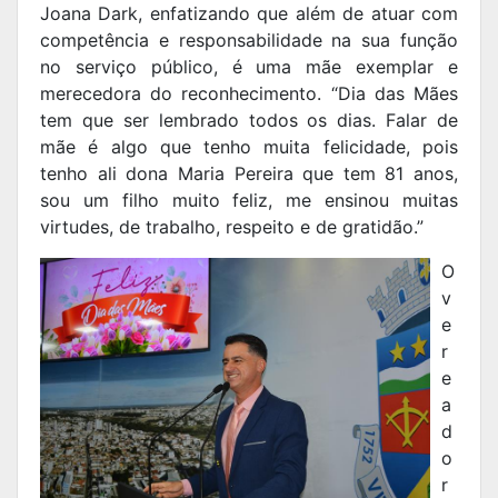
Joana Dark, enfatizando que além de atuar com
competência e responsabilidade na sua função
no serviço público, é uma mãe exemplar e
merecedora do reconhecimento. “Dia das Mães
tem que ser lembrado todos os dias. Falar de
mãe é algo que tenho muita felicidade, pois
tenho ali dona Maria Pereira que tem 81 anos,
sou um filho muito feliz, me ensinou muitas
virtudes, de trabalho, respeito e de gratidão.”
O
v
e
r
e
a
d
o
r