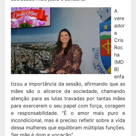
A
vere
ador
a
Cris
Roc
ha
(MD
B)
enfa
tizou a importância da sessão, afirmando que as
mães são o alicerce da sociedade, chamando
atenção para as lutas travadas por tantas mães
para exercerem o seu papel com força, coragem
e responsabilidade. “É o amor mais puro e
incondicional, mas é preciso refletir sobre a vida
dessa mulheres que equilibram múltiplas funções.
Ser mãe é dom e vocação”.