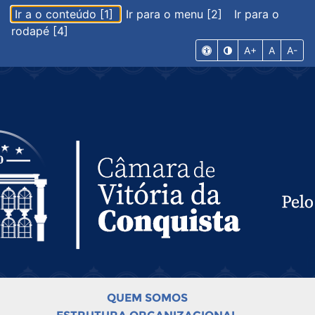
Ir a o conteúdo [1]
Ir para o menu [2]
Ir para o
rodapé [4]
A+
A
A-
QUEM SOMOS