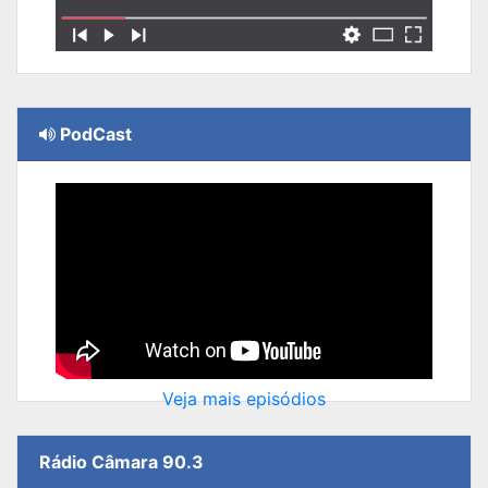
PodCast
Veja mais episódios
Rádio Câmara 90.3