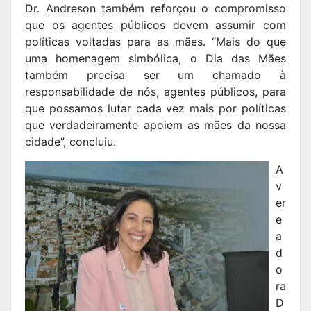
Dr. Andreson também reforçou o compromisso
que os agentes públicos devem assumir com
políticas voltadas para as mães. “Mais do que
uma homenagem simbólica, o Dia das Mães
também precisa ser um chamado à
responsabilidade de nós, agentes públicos, para
que possamos lutar cada vez mais por políticas
que verdadeiramente apoiem as mães da nossa
cidade”, concluiu.
A
v
er
e
a
d
o
ra
D