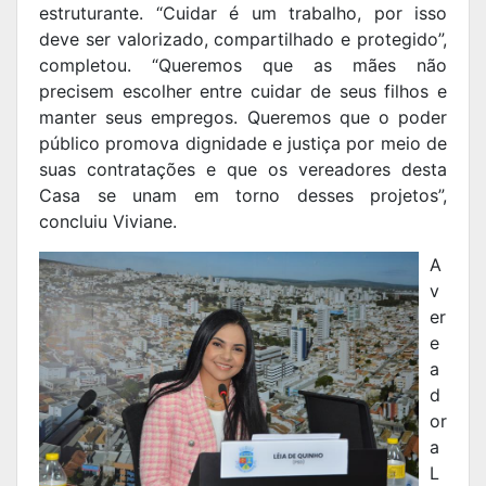
estruturante. “Cuidar é um trabalho, por isso
deve ser valorizado, compartilhado e protegido”,
completou. “Queremos que as mães não
precisem escolher entre cuidar de seus filhos e
manter seus empregos. Queremos que o poder
público promova dignidade e justiça por meio de
suas contratações e que os vereadores desta
Casa se unam em torno desses projetos”,
concluiu Viviane.
A
v
er
e
a
d
or
a
L