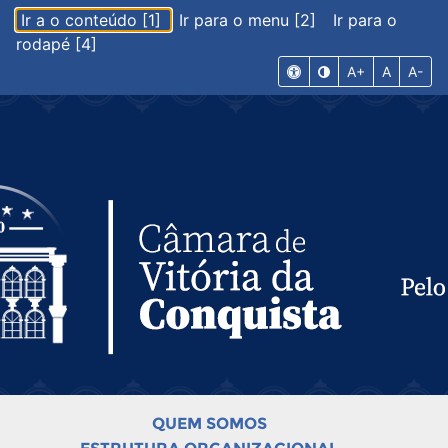
Ir a o conteúdo [1]
Ir para o menu [2]
Ir para o
rodapé [4]
A+
A
A-
QUEM SOMOS