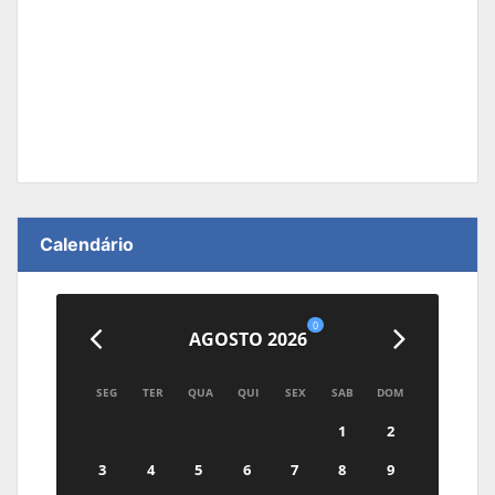
Calendário
0
AGOSTO 2026
SEG
TER
QUA
QUI
SEX
SAB
DOM
1
2
3
4
5
6
7
8
9