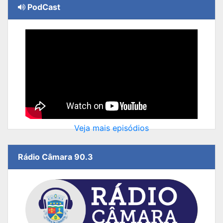
PodCast
Veja mais episódios
Rádio Câmara 90.3