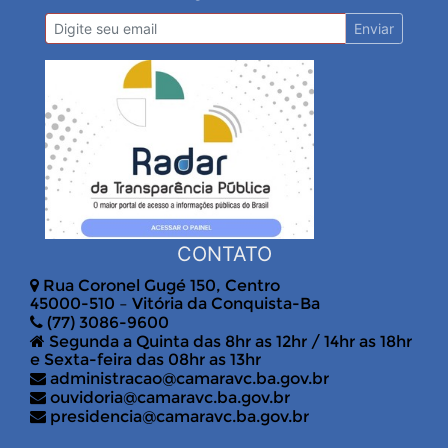
Enviar
CONTATO
Rua Coronel Gugé 150, Centro
45000-510 – Vitória da Conquista-Ba
(77) 3086-9600
Segunda a Quinta das 8hr as 12hr / 14hr as 18hr
e Sexta-feira das 08hr as 13hr
administracao@camaravc.ba.gov.br
ouvidoria@camaravc.ba.gov.br
presidencia@camaravc.ba.gov.br