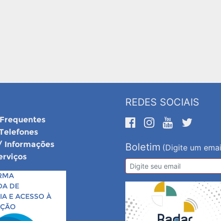
REDES SOCIAIS
 Frequentes
 Telefones
/ Informações
Boletim
(Digite um emai
erviços
RMA
DA DE
A E ACESSO À
AÇÃO