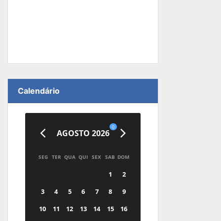
Calendário
0
AGOSTO 2026
SEG
TER
QUA
QUI
SEX
SAB
DOM
1
2
3
4
5
6
7
8
9
10
11
12
13
14
15
16