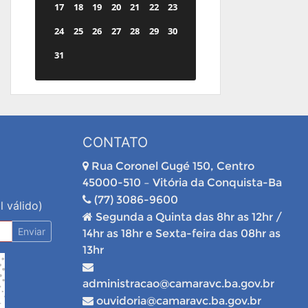
17
18
19
20
21
22
23
24
25
26
27
28
29
30
31
CONTATO
Rua Coronel Gugé 150, Centro
45000-510 – Vitória da Conquista-Ba
(77) 3086-9600
l válido)
Segunda a Quinta das 8hr as 12hr /
Enviar
14hr as 18hr e Sexta-feira das 08hr as
13hr
administracao@camaravc.ba.gov.br
ouvidoria@camaravc.ba.gov.br