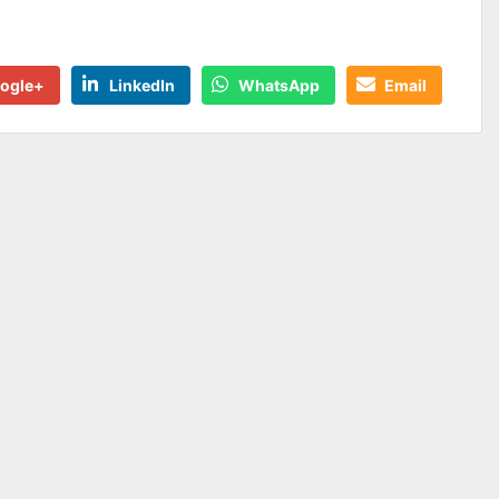
ogle+
LinkedIn
WhatsApp
Email