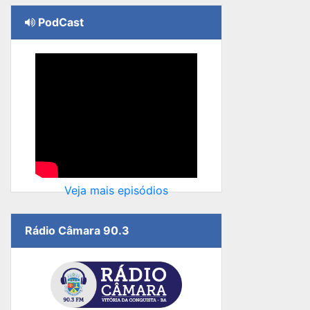
PodCast
Veja mais episódios
Rádio Câmara 90.3