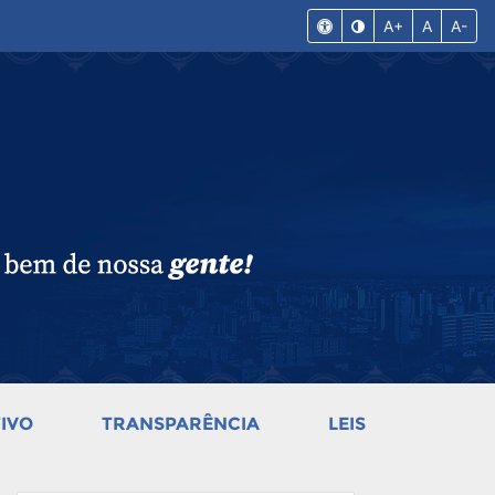
A+
A
A-
IVO
TRANSPARÊNCIA
LEIS