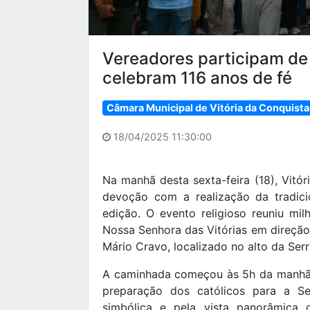
Vereadores participam de
celebram 116 anos de fé
Câmara Municipal de Vitória da Conquista
18/04/2025 11:30:00
Na manhã desta sexta-feira (18), Vit
devoção com a realização da tradici
edição. O evento religioso reuniu mil
Nossa Senhora das Vitórias em direção
Mário Cravo, localizado no alto da Serr
A caminhada começou às 5h da manhã, 
preparação dos católicos para a Se
simbólica e pela vista panorâmica 