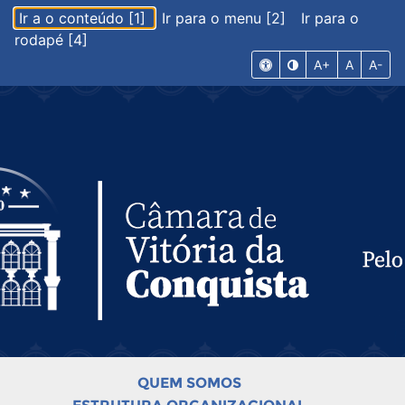
Ir a o conteúdo [1]
Ir para o menu [2]
Ir para o
rodapé [4]
A+
A
A-
QUEM SOMOS