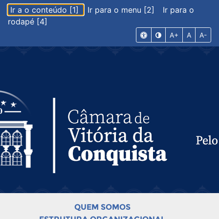
Ir a o conteúdo [1]
Ir para o menu [2]
Ir para o
rodapé [4]
A+
A
A-
QUEM SOMOS