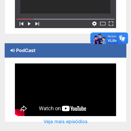
PodCast
Veja mais episódios