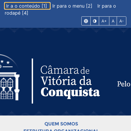
Ir a o conteúdo [1]
Ir para o menu [2]
Ir para o
rodapé [4]
A+
A
A-
QUEM SOMOS