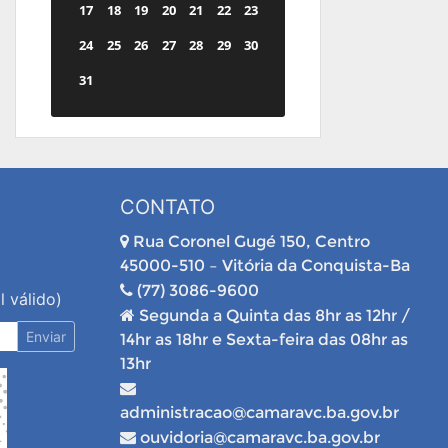
17
18
19
20
21
22
23
24
25
26
27
28
29
30
31
CONTATO
Rua Coronel Gugé 150, Centro
45000-510 – Vitória da Conquista-Ba
(77) 3086-9600
l válido)
Segunda a Quinta das 8hr as 12hr /
Enviar
14hr as 18hr e Sexta-feira das 08hr as
13hr
administracao@camaravc.ba.gov.br
ouvidoria@camaravc.ba.gov.br