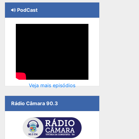
PodCast
Veja mais episódios
Rádio Câmara 90.3