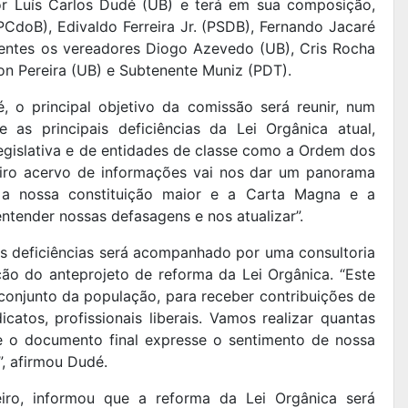
or Luís Carlos Dudé (UB) e terá em sua composição,
(PCdoB),
Edivaldo Ferreira Jr. (PSDB), Fernando Jacaré
lentes os vereadores Diogo Azevedo (UB), Cris Rocha
on Pereira (UB) e Subtenente Muniz (PDT).
 o principal objetivo da comissão será reunir, num
 as principais deficiências da Lei Orgânica atual,
legislativa e de entidades de classe como a Ordem dos
eiro acervo de informações vai nos dar um panorama
e a nossa constituição maior e a Carta Magna e a
entender nossas defasagens e nos atualizar”.
as deficiências será acompanhado por uma consultoria
lação do anteprojeto de reforma da Lei Orgânica. “Este
onjunto da população, para receber contribuições de
icatos, profissionais liberais. Vamos realizar quantas
e o documento final expresse o sentimento de nossa
, afirmou Dudé.
iro, informou que a reforma da Lei Orgânica será