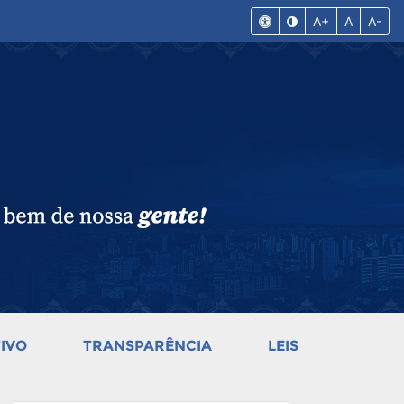
A+
A
A-
IVO
TRANSPARÊNCIA
LEIS