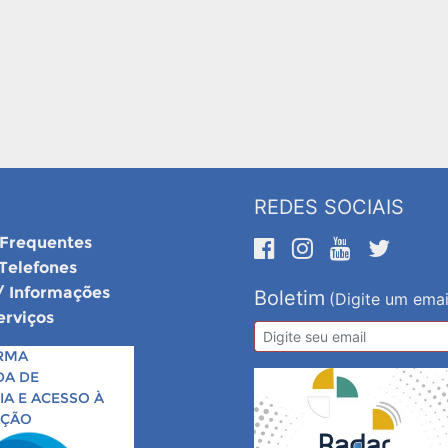
REDES SOCIAIS
 Frequentes
 Telefones
/ Informações
Boletim
(Digite um emai
erviços
RMA
DA DE
A E ACESSO À
AÇÃO