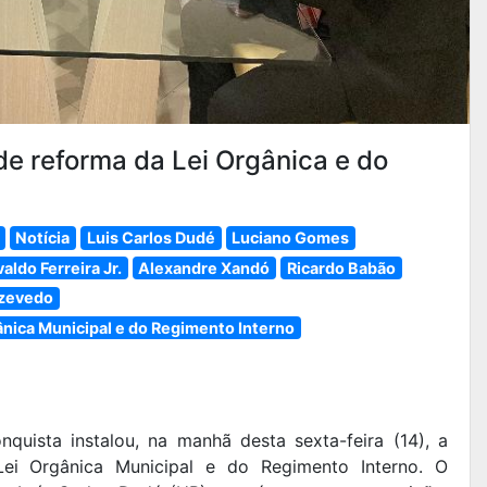
e reforma da Lei Orgânica e do
Notícia
Luis Carlos Dudé
Luciano Gomes
valdo Ferreira Jr.
Alexandre Xandó
Ricardo Babão
zevedo
nica Municipal e do Regimento Interno
quista instalou, na manhã desta sexta-feira (14), a
ei Orgânica Municipal e do Regimento Interno. O