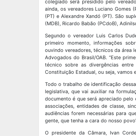
colegiado será presidido pelo veread
ainda, os vereadores Luciano Gomes 
(PT) e Alexandre Xandó (PT). São sup
(MDB), Ricardo Babão (PCdoB), Adinils
Segundo o vereador Luis Carlos Dudé,
primeiro momento, informações sobre
ouvindo vereadores, técnicos da área 
Advogados do Brasil/OAB. “Este prim
técnico sobre as divergências entr
Constituição Estadual, ou seja, vamos 
Todo o trabalho de identificação dess
legislativa, que vai auxiliar na formu
documento é que será apreciado pelo c
associações, entidades de classe, sind
audiências forem necessárias para qu
gente, que tenha a cara do nosso povo”
O presidente da Câmara, Ivan Corde