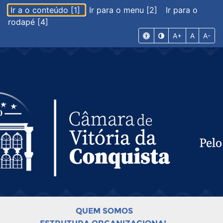
Ir a o conteúdo [1]
Ir para o menu [2]
Ir para o
rodapé [4]
A+
A
A-
QUEM SOMOS