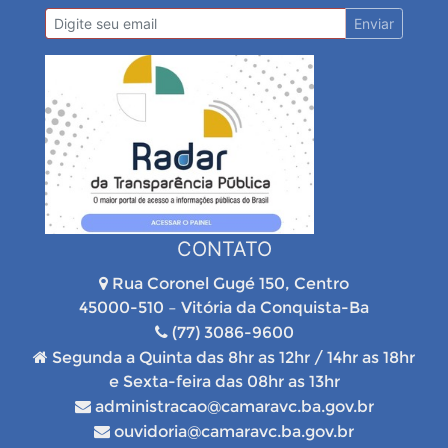
Enviar
CONTATO
Rua Coronel Gugé 150, Centro
45000-510 – Vitória da Conquista-Ba
(77) 3086-9600
Segunda a Quinta das 8hr as 12hr / 14hr as 18hr
e Sexta-feira das 08hr as 13hr
administracao@camaravc.ba.gov.br
ouvidoria@camaravc.ba.gov.br