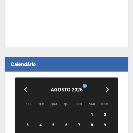
Calendário
0
AGOSTO 2026
SEG
TER
QUA
QUI
SEX
SAB
DOM
1
2
3
4
5
6
7
8
9