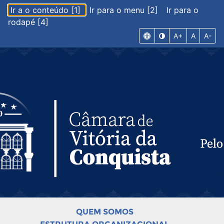
Ir a o conteúdo [1]
Ir para o menu [2]
Ir para o
rodapé [4]
A+
A
A-
QUEM SOMOS