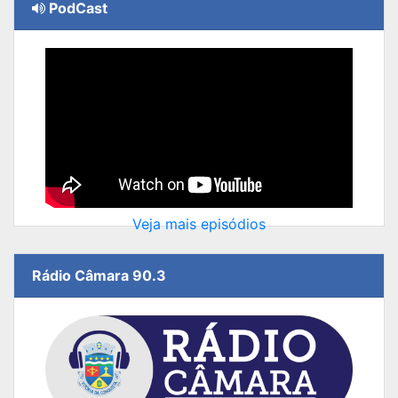
PodCast
Veja mais episódios
Rádio Câmara 90.3