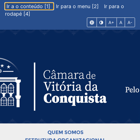
Ir a o conteúdo [1]
Ir para o menu [2]
Ir para o
rodapé [4]
A+
A
A-
QUEM SOMOS