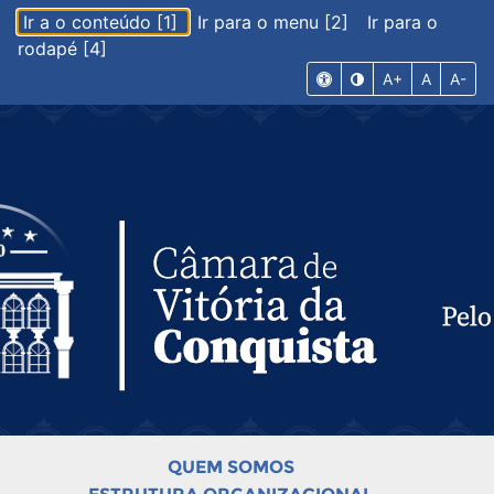
Ir a o conteúdo [1]
Ir para o menu [2]
Ir para o
rodapé [4]
A+
A
A-
QUEM SOMOS