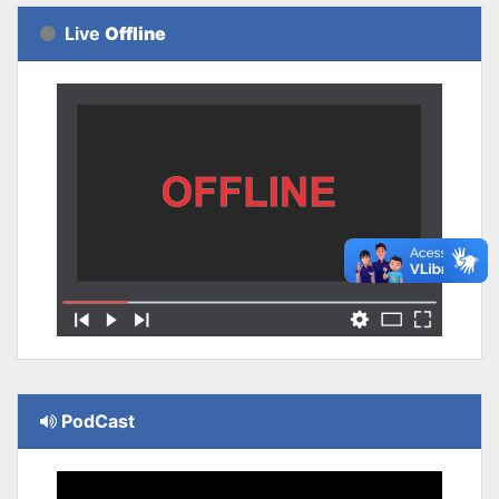
Live
Offline
PodCast