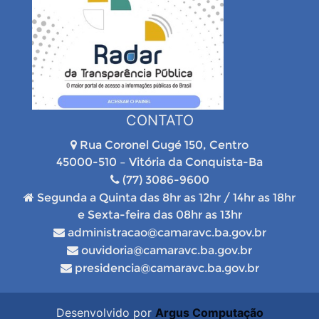
CONTATO
Rua Coronel Gugé 150, Centro
45000-510 – Vitória da Conquista-Ba
(77) 3086-9600
Segunda a Quinta das 8hr as 12hr / 14hr as 18hr
e Sexta-feira das 08hr as 13hr
administracao@camaravc.ba.gov.br
ouvidoria@camaravc.ba.gov.br
presidencia@camaravc.ba.gov.br
Desenvolvido por
Argus Computação