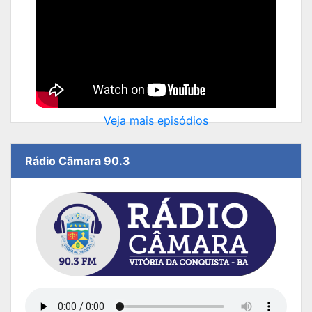
Veja mais episódios
Rádio Câmara 90.3