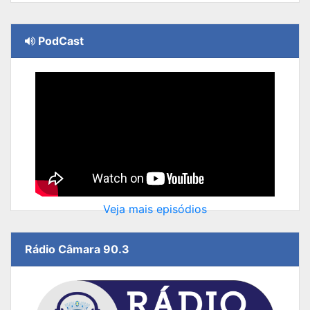
PodCast
Veja mais episódios
Rádio Câmara 90.3