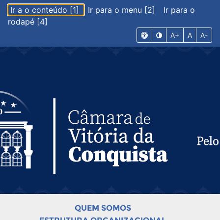
Ir a o conteúdo [1]
Ir para o menu [2]
Ir para o
rodapé [4]
A+
A
A-
QUEM SOMOS