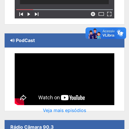
PodCast
Veja mais episódios
Rádio Câmara 90.3