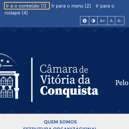
Ir a o conteúdo [1]
Ir para o menu [2]
Ir para o
rodapé [4]
A+
A
A-
QUEM SOMOS