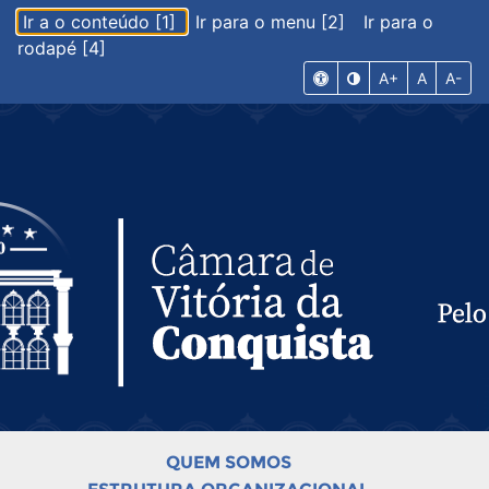
Ir a o conteúdo [1]
Ir para o menu [2]
Ir para o
rodapé [4]
A+
A
A-
QUEM SOMOS