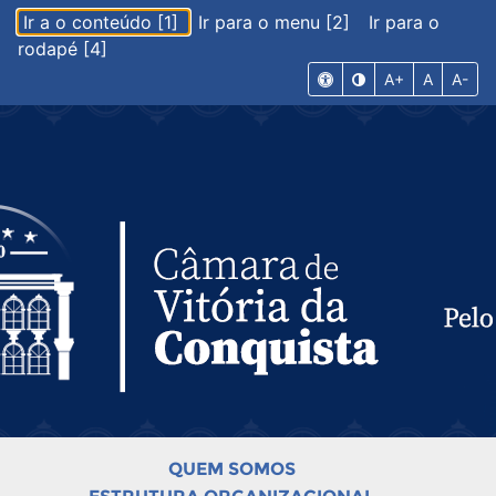
Ir a o conteúdo [1]
Ir para o menu [2]
Ir para o
rodapé [4]
A+
A
A-
QUEM SOMOS