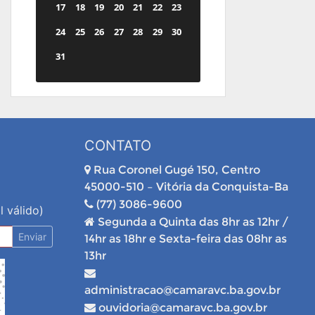
17
18
19
20
21
22
23
24
25
26
27
28
29
30
31
CONTATO
Rua Coronel Gugé 150, Centro
45000-510 – Vitória da Conquista-Ba
(77) 3086-9600
l válido)
Segunda a Quinta das 8hr as 12hr /
Enviar
14hr as 18hr e Sexta-feira das 08hr as
13hr
administracao@camaravc.ba.gov.br
ouvidoria@camaravc.ba.gov.br