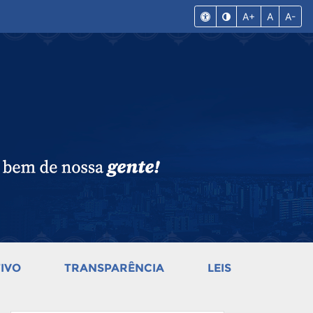
A+
A
A-
IVO
TRANSPARÊNCIA
LEIS