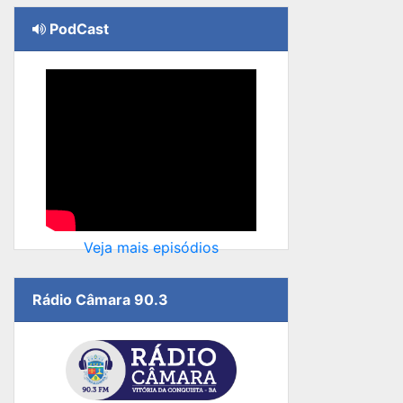
PodCast
Veja mais episódios
Rádio Câmara 90.3