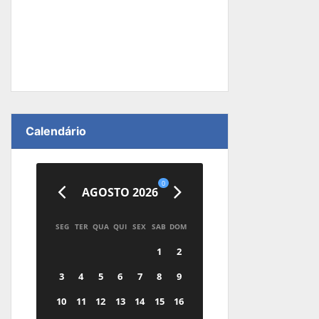
Calendário
0
AGOSTO 2026
SEG
TER
QUA
QUI
SEX
SAB
DOM
1
2
3
4
5
6
7
8
9
10
11
12
13
14
15
16