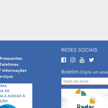
REDES SOCIAIS
 Frequentes
 Telefones
/ Informações
Boletim
(Digite um emai
erviços
RMA
DA DE
A E ACESSO À
AÇÃO