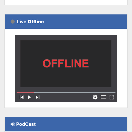
Live
Offline
PodCast