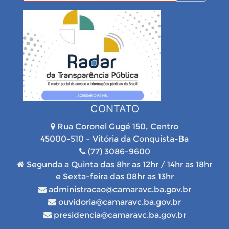
CONTATO
Rua Coronel Gugé 150, Centro
45000-510 – Vitória da Conquista-Ba
(77) 3086-9600
Segunda a Quinta das 8hr as 12hr / 14hr as 18hr
e Sexta-feira das 08hr as 13hr
administracao@camaravc.ba.gov.br
ouvidoria@camaravc.ba.gov.br
presidencia@camaravc.ba.gov.br