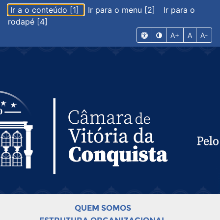
Ir a o conteúdo [1]
Ir para o menu [2]
Ir para o
rodapé [4]
A+
A
A-
QUEM SOMOS