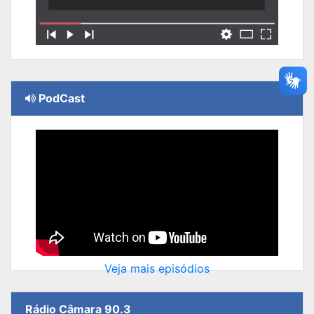
PodCast
Veja mais episódios
Rádio Câmara 90.3