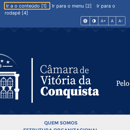
Ir a o conteúdo [1]
Ir para o menu [2]
Ir para o
rodapé [4]
A+
A
A-
QUEM SOMOS