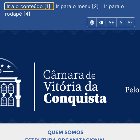
Ir a o conteúdo [1]
Ir para o menu [2]
Ir para o
rodapé [4]
A+
A
A-
QUEM SOMOS