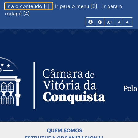
Ir a o conteúdo [1]
Ir para o menu [2]
Ir para o
rodapé [4]
A+
A
A-
QUEM SOMOS