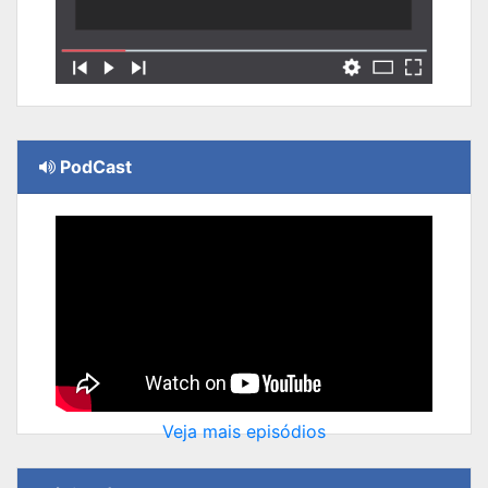
PodCast
Veja mais episódios