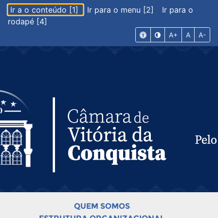
Ir a o conteúdo [1]
Ir para o menu [2]
Ir para o
rodapé [4]
A+
A
A-
QUEM SOMOS