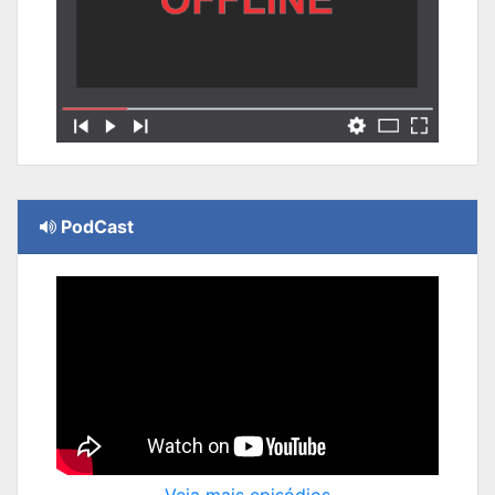
PodCast
Veja mais episódios