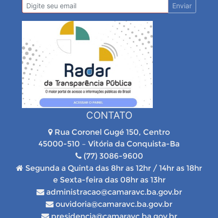
Enviar
CONTATO
Rua Coronel Gugé 150, Centro
45000-510 – Vitória da Conquista-Ba
(77) 3086-9600
Segunda a Quinta das 8hr as 12hr / 14hr as 18hr
e Sexta-feira das 08hr as 13hr
administracao@camaravc.ba.gov.br
ouvidoria@camaravc.ba.gov.br
presidencia@camaravc.ba.gov.br