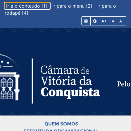
Ir a o conteúdo [1]
Ir para o menu [2]
Ir para o
rodapé [4]
A+
A
A-
QUEM SOMOS