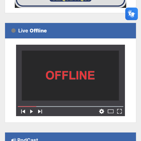
Live
Offline
PodCast