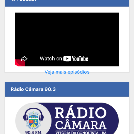
Veja mais episódios
Rádio Câmara 90.3