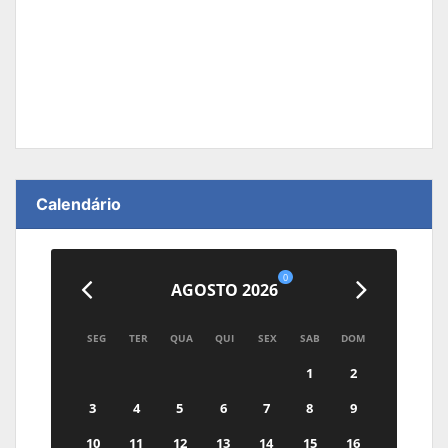
Calendário
0
AGOSTO 2026
SEG
TER
QUA
QUI
SEX
SAB
DOM
1
2
3
4
5
6
7
8
9
10
11
12
13
14
15
16