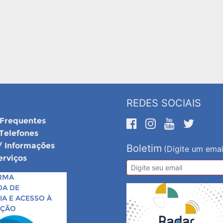
REDES SOCIAIS
 Frequentes
 Telefones
/ Informações
Boletim
(Digite um emai
erviços
RMA
DA DE
A E ACESSO À
AÇÃO