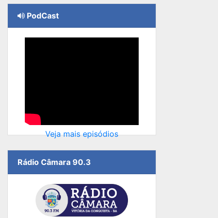
PodCast
Veja mais episódios
Rádio Câmara 90.3