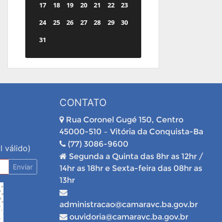
17
18
19
20
21
22
23
24
25
26
27
28
29
30
31
CONTATO
Rua Coronel Gugé 150, Centro
45000-510 – Vitória da Conquista-Ba
(77) 3086-9600
l válido)
Segunda a Quinta das 8hr as 12hr /
Enviar
14hr as 18hr e Sexta-feira das 08hr as
13hr
administracao@camaravc.ba.gov.br
ouvidoria@camaravc.ba.gov.br