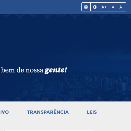
A+
A
A-
IVO
TRANSPARÊNCIA
LEIS