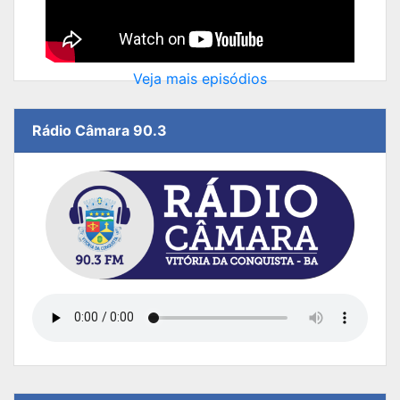
Veja mais episódios
Rádio Câmara 90.3