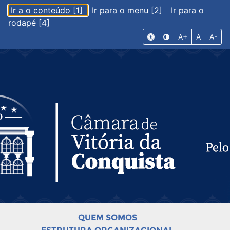
Ir a o conteúdo [1]
Ir para o menu [2]
Ir para o
rodapé [4]
A+
A
A-
QUEM SOMOS