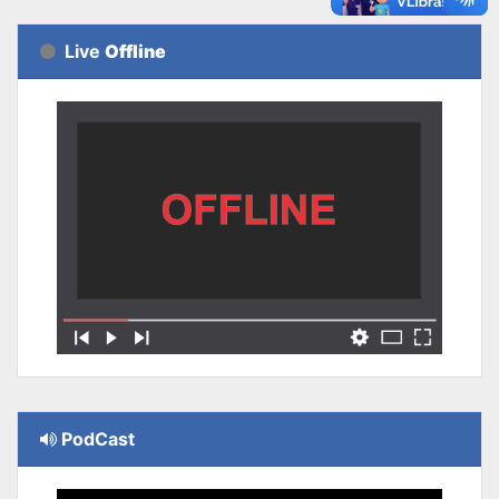
Live
Offline
PodCast