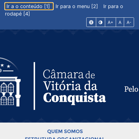
Ir a o conteúdo [1]
Ir para o menu [2]
Ir para o
rodapé [4]
A+
A
A-
QUEM SOMOS