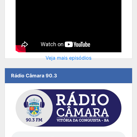
Veja mais episódios
Rádio Câmara 90.3