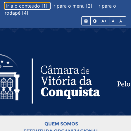
Ir a o conteúdo [1]
Ir para o menu [2]
Ir para o
rodapé [4]
A+
A
A-
QUEM SOMOS