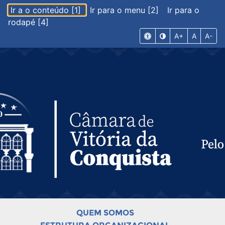
Ir a o conteúdo [1]
Ir para o menu [2]
Ir para o
rodapé [4]
A+
A
A-
QUEM SOMOS