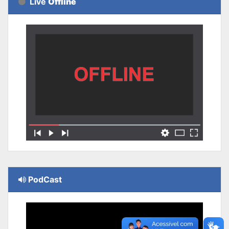
Live
Offline
PodCast