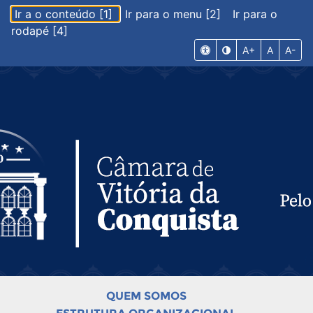
Ir a o conteúdo [1]
Ir para o menu [2]
Ir para o
rodapé [4]
A+
A
A-
QUEM SOMOS