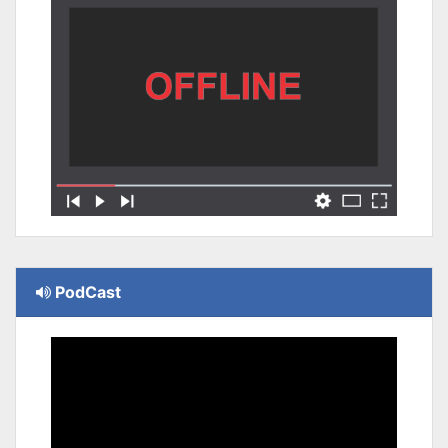
PodCast