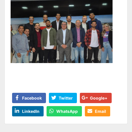
Facebook
Twitter
Google+
LinkedIn
WhatsApp
Email