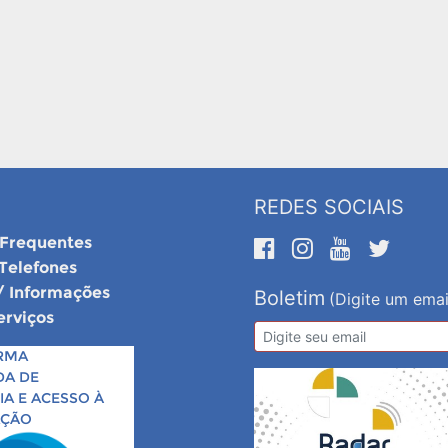
REDES SOCIAIS
 Frequentes
 Telefones
/ Informações
Boletim
(Digite um emai
erviços
RMA
DA DE
A E ACESSO À
AÇÃO