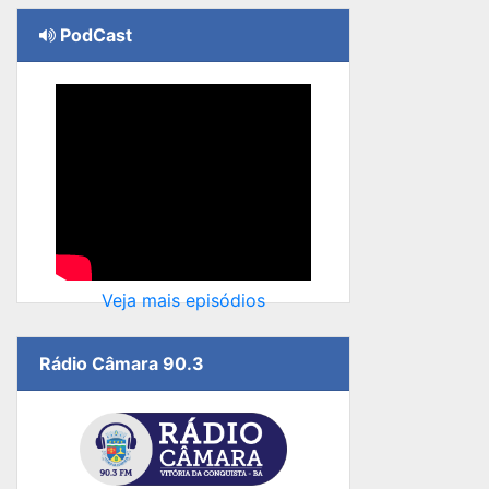
PodCast
Veja mais episódios
Rádio Câmara 90.3