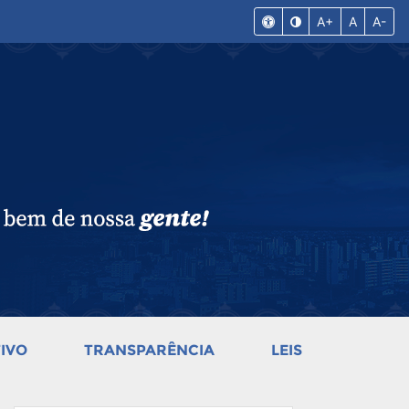
A+
A
A-
IVO
TRANSPARÊNCIA
LEIS