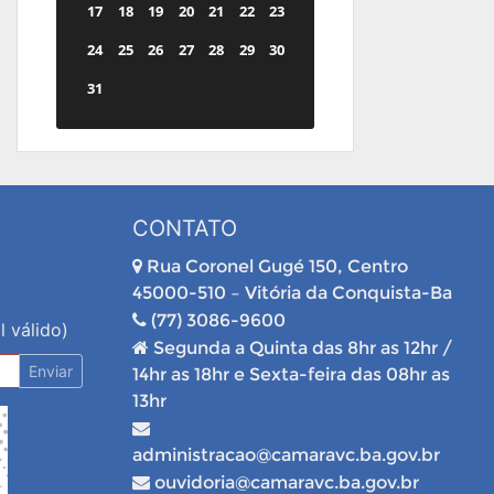
17
18
19
20
21
22
23
24
25
26
27
28
29
30
31
CONTATO
Rua Coronel Gugé 150, Centro
45000-510 – Vitória da Conquista-Ba
(77) 3086-9600
l válido)
Segunda a Quinta das 8hr as 12hr /
Enviar
14hr as 18hr e Sexta-feira das 08hr as
13hr
administracao@camaravc.ba.gov.br
ouvidoria@camaravc.ba.gov.br