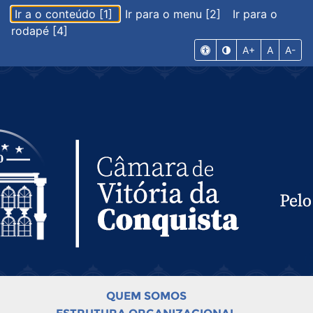
Ir a o conteúdo [1]
Ir para o menu [2]
Ir para o
rodapé [4]
A+
A
A-
QUEM SOMOS