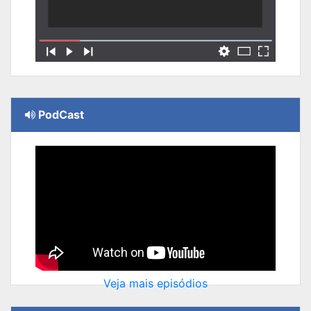
PodCast
Veja mais episódios