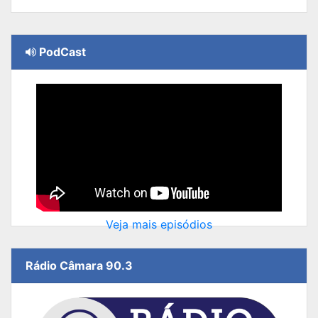
PodCast
Veja mais episódios
Rádio Câmara 90.3