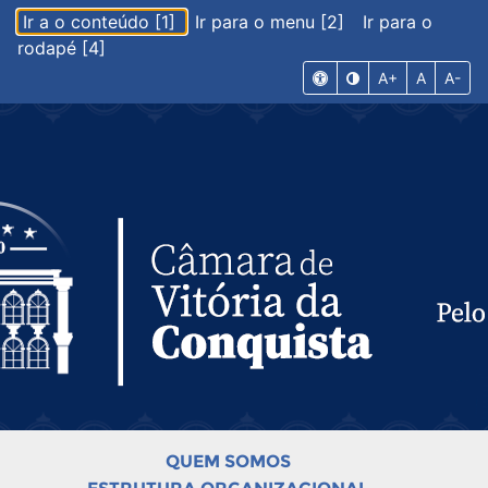
Ir a o conteúdo [1]
Ir para o menu [2]
Ir para o
rodapé [4]
A+
A
A-
QUEM SOMOS