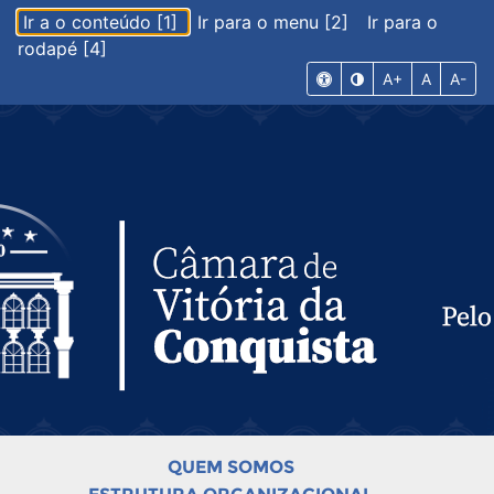
Ir a o conteúdo [1]
Ir para o menu [2]
Ir para o
rodapé [4]
A+
A
A-
QUEM SOMOS