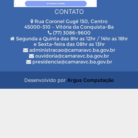
CONTATO
Rua Coronel Gugé 150, Centro
45000-510 – Vitória da Conquista-Ba
(77) 3086-9600
Segunda a Quinta das 8hr as 12hr / 14hr as 18hr
e Sexta-feira das 08hr as 13hr
administracao@camaravc.ba.gov.br
ouvidoria@camaravc.ba.gov.br
presidencia@camaravc.ba.gov.br
Desenvolvido por
Argus Computação