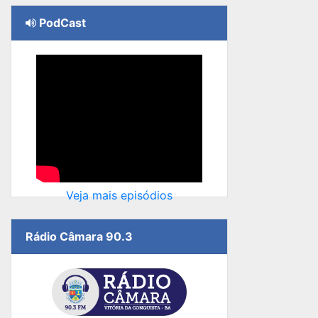
PodCast
Veja mais episódios
Rádio Câmara 90.3