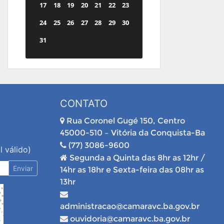
17
18
19
20
21
22
23
24
25
26
27
28
29
30
31
CONTATO
Rua Coronel Gugé 150, Centro
45000-510 – Vitória da Conquista-Ba
(77) 3086-9600
l válido)
Segunda a Quinta das 8hr as 12hr /
Enviar
14hr as 18hr e Sexta-feira das 08hr as
13hr
administracao@camaravc.ba.gov.br
ouvidoria@camaravc.ba.gov.br