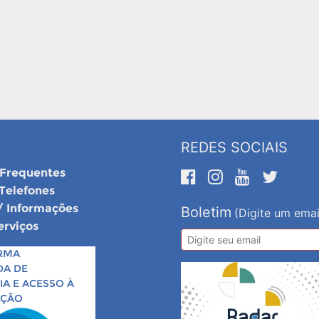
REDES SOCIAIS
 Frequentes
 Telefones
/ Informações
Boletim
(Digite um emai
erviços
RMA
DA DE
A E ACESSO À
AÇÃO