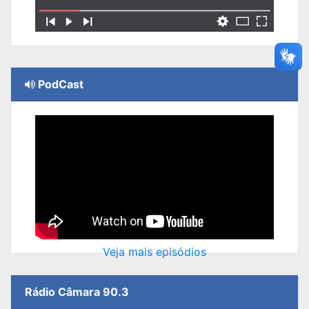
PodCast
Veja mais episódios
Rádio Câmara 90.3