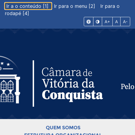
Ir a o conteúdo [1]
Ir para o menu [2]
Ir para o
rodapé [4]
A+
A
A-
QUEM SOMOS