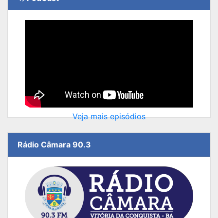
Veja mais episódios
Rádio Câmara 90.3