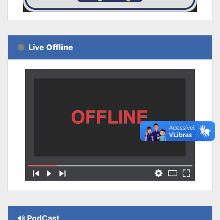
Live
Offline
PodCast