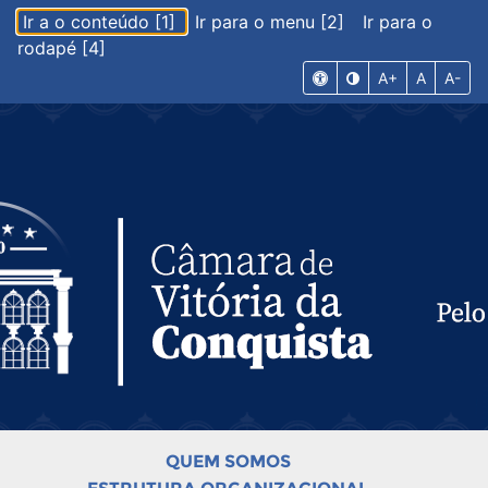
Ir a o conteúdo [1]
Ir para o menu [2]
Ir para o
rodapé [4]
A+
A
A-
QUEM SOMOS