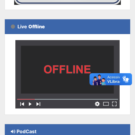
Live
Offline
PodCast