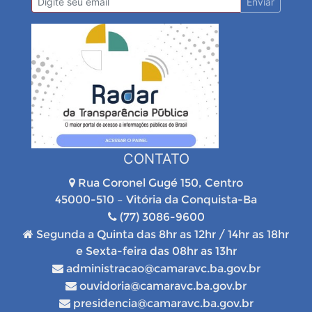
Enviar
CONTATO
Rua Coronel Gugé 150, Centro
45000-510 – Vitória da Conquista-Ba
(77) 3086-9600
Segunda a Quinta das 8hr as 12hr / 14hr as 18hr
e Sexta-feira das 08hr as 13hr
administracao@camaravc.ba.gov.br
ouvidoria@camaravc.ba.gov.br
presidencia@camaravc.ba.gov.br