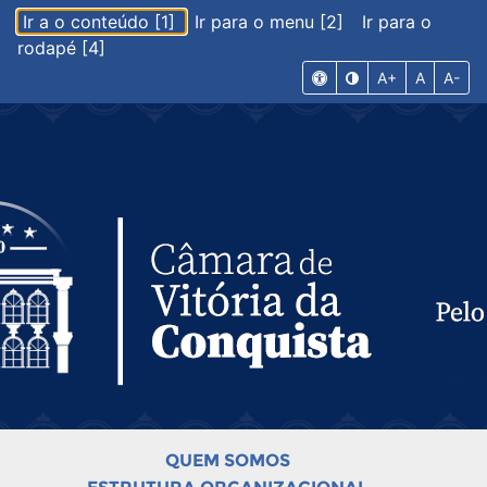
Ir a o conteúdo [1]
Ir para o menu [2]
Ir para o
rodapé [4]
A+
A
A-
QUEM SOMOS